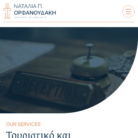
ΝΑΤΑΛΊΑ Π. ΟΡΦΑΝΟΥΔΆΚΗ
ΣΧΕΤΙΚΆ ΜΕ ΕΜΆΣ
ΥΠΗΡΕΣΊΕΣ
ΟΙ ΠΕΛΆΤΕΣ ΜΑΣ
ΤΑ ΆΡΘΡΑ ΜΑΣ
OUR SERVICES
Τουριστικό και