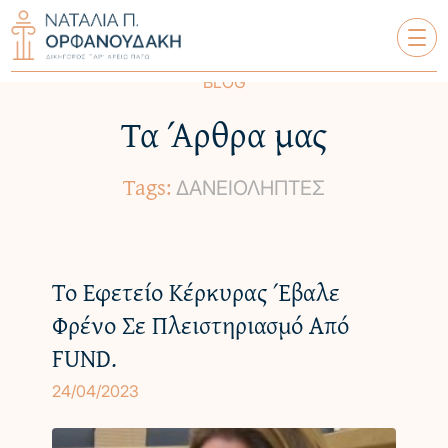
BLOG
Τα Άρθρα μας
ΝΑΤΑΛΊΑ Π. ΟΡΦΑΝΟΥΔΆΚΗ
Tags:
ΣΧΕΤΙΚΆ ΜΕ ΕΜΆΣ
ΔΑΝΕΙΟΛΗΠΤΕΣ
ΥΠΗΡΕΣΊΕΣ
ΟΙ ΠΕΛΆΤΕΣ ΜΑΣ
Το Εφετείο Κέρκυρας Έβαλε
Φρένο Σε Πλειστηριασμό Από
ΤΑ ΆΡΘΡΑ ΜΑΣ
FUND.
24/04/2023