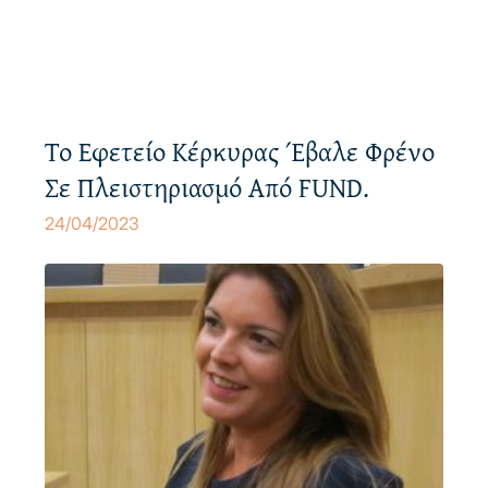
GR
EN
Το Εφετείο Κέρκυρας Έβαλε Φρένο
Σε Πλειστηριασμό Από FUND.
24/04/2023