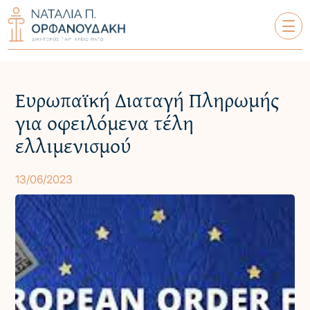
Ευρωπαϊκή Διαταγή Πληρωμής
ΝΑΤΑΛΊΑ Π. ΟΡΦΑΝΟΥΔΆΚΗ
για οφειλόμενα τέλη
ΣΧΕΤΙΚΆ ΜΕ ΕΜΆΣ
ελλιμενισμού
ΥΠΗΡΕΣΊΕΣ
13/06/2023
ΟΙ ΠΕΛΆΤΕΣ ΜΑΣ
ΤΑ ΆΡΘΡΑ ΜΑΣ