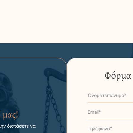
Φόρμα 
Όνοματεπώνυμο*
 μας!
Email*
μην διστάσετε να
Τηλέφωνο*