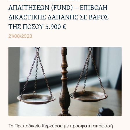
ΝΑΤΑΛΊΑ Π. ΟΡΦΑΝΟΥΔΆΚ
ΑΠΑΙΤΗΣΕΩΝ (FUND) – ΕΠΙΒΟΛΗ
ΔΙΚΑΣΤΙΚΗΣ ΔΑΠΑΝΗΣ ΣΕ ΒΑΡΟΣ
ΣΧΕΤΙΚΆ ΜΕ ΕΜΆΣ
ΤΗΣ ΠΟΣΟΥ 5.900 €
ΥΠΗΡΕΣΊΕΣ
21/08/2023
ΟΙ ΠΕΛΆΤΕΣ ΜΑΣ
ΤΑ ΆΡΘΡΑ ΜΑΣ
GR
Το Πρωτοδικείο Κερκύρας με πρόσφατη απόφασή