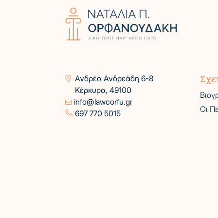
Σχε
Ανδρέα Ανδρεάδη 6-8
Κέρκυρα, 49100
Βιογ
info@lawcorfu.gr
Οι Π
697 770 5015