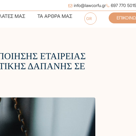
info@lawcorfu.gr
697 770 501
ικής Εκτέλεσης
ΕΛΆΤΕΣ ΜΑΣ
ΤΑ ΆΡΘΡΑ ΜΑΣ
ΕΠΙΚΟΙΝΩ
GR
χειακό Δίκαιο
ΟΙΗΣΗΣ ΕΤΑΙΡΕΙΑΣ
ΣΤΙΚΗΣ ΔΑΠΑΝΗΣ ΣΕ
ιμένων