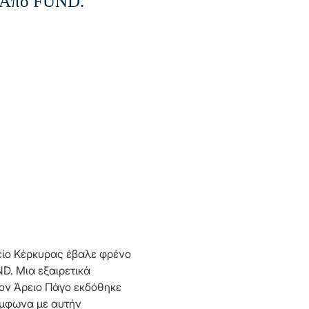
ό Από FUND.
είο Κέρκυρας έβαλε φρένο
D. Μια εξαιρετικά
ον Άρειο Πάγο εκδόθηκε
Σύμφωνα με αυτήν