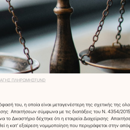
ΝΑΤΑΛΊΑ Π. ΟΡΦΑΝΟΥΔΆΚ
ΣΧΕΤΙΚΆ ΜΕ ΕΜΆΣ
ΤΑΓΗΣ ΠΛΗΡΩΜΗΣ
FUND
ΥΠΗΡΕΣΊΕΣ
ΟΙ ΠΕΛΆΤΕΣ ΜΑΣ
φασή του, η οποία είναι μεταγενέστερη της σχετικής της ολ
ισης Απαιτήσεων σύμφωνα με τις διατάξεις του Ν. 4354/201
να το Δικαστήριο δέχτηκε ότι η εταιρεία Διαχείρισης Απαιτ
ΤΑ ΆΡΘΡΑ ΜΑΣ
θεί η κατ’ εξαίρεση νομιμοποίηση που περιγράφεται στην απ