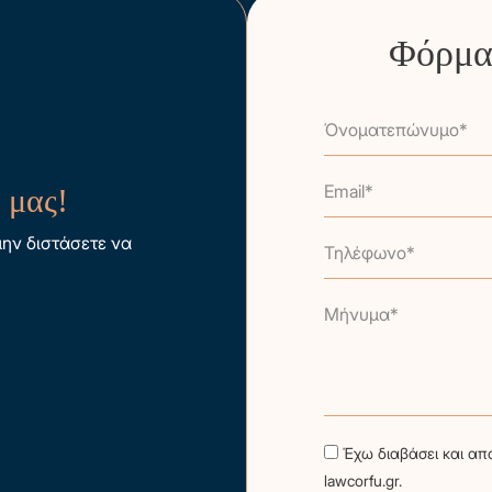
Φόρμα 
Όνοματεπώνυμο*
Email*
 μας!
μην διστάσετε να
Τηλέφωνο*
Μήνυμα*
Έχω διαβάσει και απ
lawcorfu.gr.